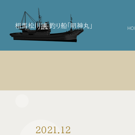
相馬松川浦 釣り船「明神丸」
HO
2021.12