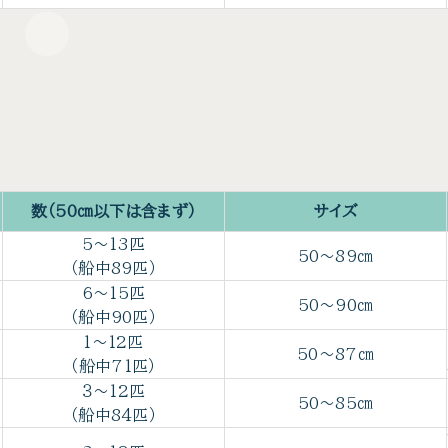
数（50㎝以下は含まず）
サイズ
5～13匹
50～89㎝
（船中89匹）
6～15匹
50～90㎝
（船中90匹）
1～12匹
50～87㎝
（船中71匹）
３～12匹
50～85㎝
（船中84匹）