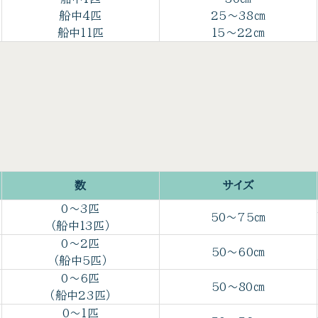
船中4匹
25～38㎝
船中11匹
15～22㎝
数
サイズ
0～3匹
50～75㎝
（船中13匹）
0～2匹
50～60㎝
（船中5匹）
0～6匹
50～80㎝
（船中23匹）
0～1匹